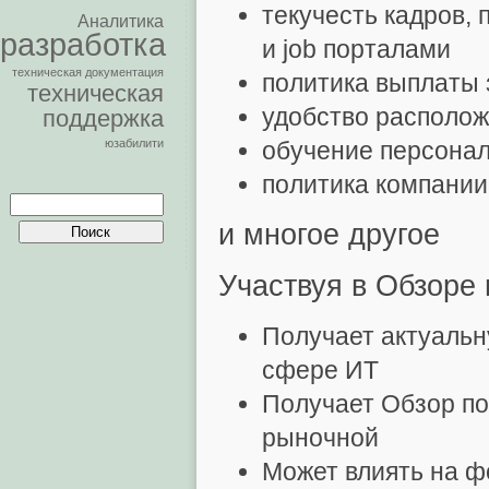
текучесть кадров,
Аналитика
разработка
и job порталами
техническая документация
политика выплаты 
техническая
удобство располо
поддержка
юзабилити
обучение персона
политика компании
Найти:
и многое другое
Участвуя в Обзоре
Получает актуальн
сфере ИТ
Получает Обзор по
рыночной
Может влиять на ф